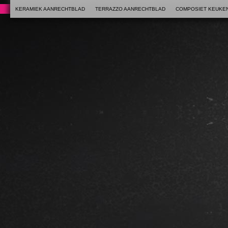
KERAMIEK AANRECHTBLAD
TERRAZZO AANRECHTBLAD
COMPOSIET KEUKE