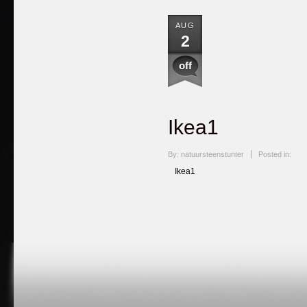
AUG
2
off
Ikea1
By: natuursteenstunter
Posted in:
Ikea1