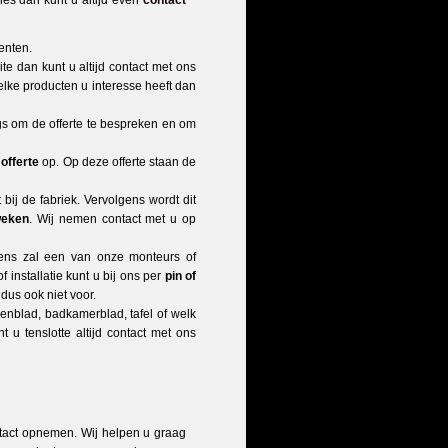
vies dan kunt u altijd even
contact
enten.
te dan kunt u altijd contact met ons
elke producten u interesse heeft dan
gs om de offerte te bespreken en om
 offerte
op. Op deze offerte staan de
 bij de fabriek. Vervolgens wordt dit
 weken
. Wij nemen contact met u op
lgens zal een van onze monteurs of
 installatie kunt u bij ons per
pin of
 dus ook niet voor.
enblad, badkamerblad, tafel of welk
 u tenslotte altijd contact met ons
ontact opnemen. Wij helpen u graag