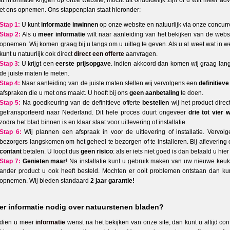
t informatie krijgen op onze website, mocht dit onduidelijk zijn of u wilt meer ad
et ons opnemen. Ons stappenplan staat hieronder:
Stap 1:
U kunt
informatie inwinnen
op onze website en natuurlijk via onze concurr
Stap 2:
Als u
meer informatie
wilt naar aanleiding van het bekijken van de websi
opnemen. Wij komen graag bij u langs om u uitleg te geven. Als u al weet wat in w
kunt u natuurlijk ook direct
direct een offerte
aanvragen.
Stap 3
: U krijgt een
eerste prijsopgave
. Indien akkoord dan komen wij graag lan
de juiste maten te meten.
Stap 4:
Naar aanleiding van de juiste maten stellen wij vervolgens een
definitieve
afspraken die u met ons maakt. U hoeft bij ons
geen aanbetaling
te doen.
Stap 5:
Na goedkeuring van de definitieve offerte
bestellen
wij het product direct
getransporteerd naar Nederland. Dit hele proces duurt ongeveer
drie tot vier
zodra het blad binnen is en klaar staat voor uitlevering of installatie.
Stap 6:
Wij plannen een afspraak in voor de uitlevering of installatie. Vervo
bezorgers langskomen om het geheel te bezorgen of te installeren. Bij aflevering of
contant
betalen. U loopt dus
geen risico
: als er iets niet goed is dan betaald u hier
Stap 7:
Genieten maar
! Na installatie kunt u gebruik maken van uw nieuwe keuk
ander product u ook heeft besteld. Mochten er ooit problemen ontstaan dan kunt
opnemen. Wij bieden standaard
2 jaar garantie!
er informatie nodig over natuurstenen bladen?
ndien u meer
informatie
wenst na het bekijken van onze site, dan kunt u altijd c