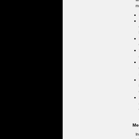
wa
m
Me
I