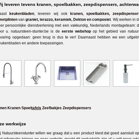
ij leveren tevens kranen, spoelbakken, zeepdispensers, achterw
aast
keukenbladen
, leveren wij ook
kranen
,
spoelbakken
,
zeepdispenser
metplinten
van
graniet, terazzo, keramiek, Dekton en composiet
. Wij werken in
eer persoonlijke dienstverlening met een vakkundig, Nederlands montageteam: da
oor u. natuursteen-stunter.be is de
eerste webshop
op het gebied van natuur
rvaring opgedaan: geen brug is dus te ver! Daarnaast hebben we een uitgeb
eukenbladen en andere toepassingen.
nen
Kranen
Spoel
tafels
Zeefbakjes
Zeepdispensers
ze werkwijze
ij Natuursteenstunter willen we graag dat u een product kiest dat goed aansluit 