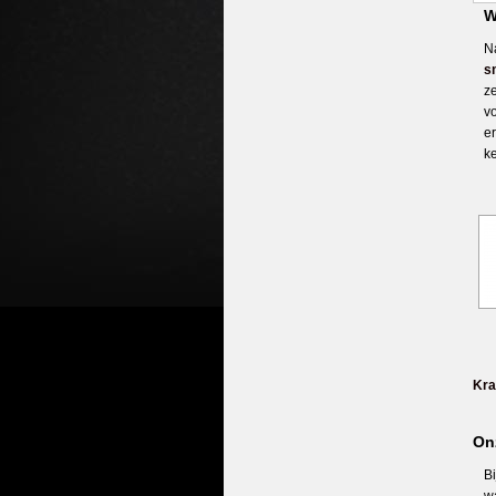
W
N
s
z
v
e
k
Kra
On
B