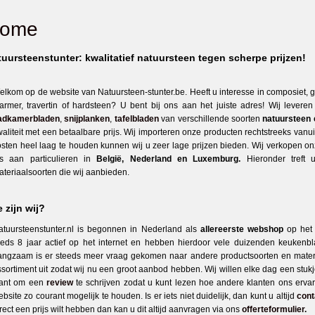
ome
uursteenstunter: kwalitatief natuursteen tegen scherpe prijzen!
elkom op de website van Natuursteen-stunter.be. Heeft u interesse in composiet, gr
armer, travertin of hardsteen? U bent bij ons aan het juiste adres! Wij levere
adkamerbladen
,
snijplanken
,
tafelbladen
van verschillende soorten
natuursteen 
waliteit met een betaalbare prijs. Wij importeren onze producten rechtstreeks vanu
osten heel laag te houden kunnen wij u zeer lage prijzen bieden. Wij verkopen o
ls aan particulieren in
België,
Nederland en Luxemburg.
Hieronder treft
ateriaalsoorten die wij aanbieden.
 zijn wij?
atuursteenstunter.nl is begonnen in Nederland als
allereerste webshop
op het
eeds 8 jaar actief op het internet en hebben hierdoor vele duizenden keukenb
angzaam is er steeds meer vraag gekomen naar andere productsoorten en materi
ssortiment uit zodat wij nu een groot aanbod hebben. Wij willen elke dag een stuk
lant om een
review
te schrijven zodat u kunt lezen hoe andere klanten ons erva
bsite zo courant mogelijk te houden. Is er iets niet duidelijk, dan kunt u altijd
cont
rect een prijs wilt hebben dan kan u dit altijd aanvragen via ons
offerteformulier.