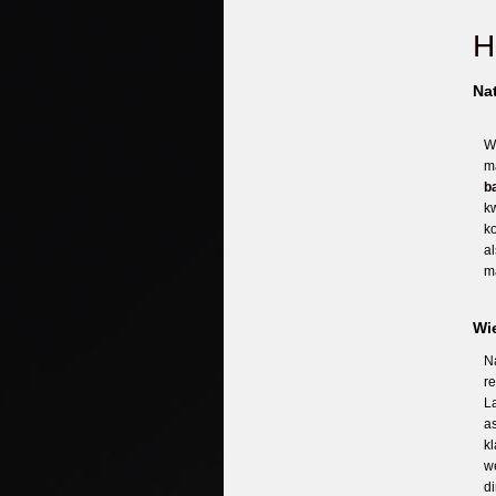
H
Nat
W
m
b
k
k
a
m
Wie
N
r
L
a
k
we
di