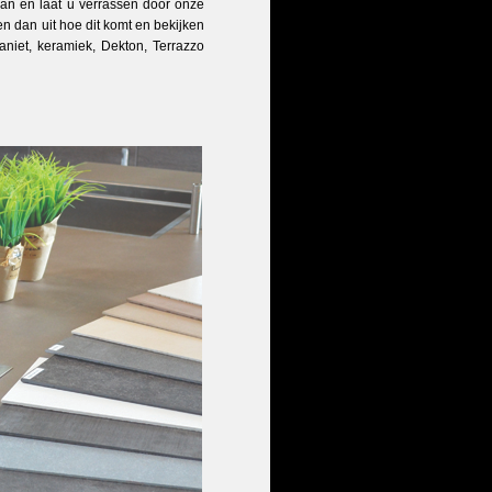
an en laat u verrassen door onze
n dan uit hoe dit komt en bekijken
iet, keramiek, Dekton, Terrazzo