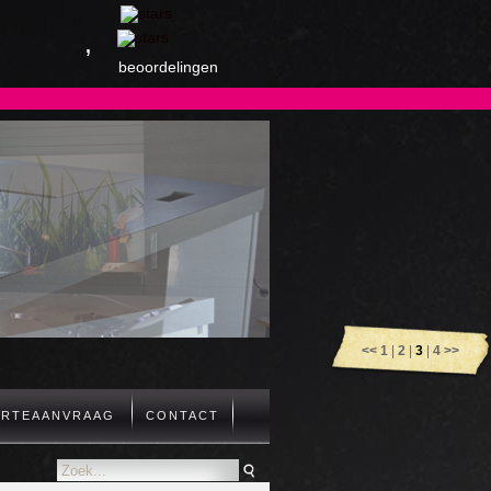
,
beoordelingen
<<
1
|
2
|
3
|
4
>>
ERTEAANVRAAG
CONTACT