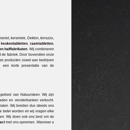
aniet, keramiek, Dekton, terrazzo,
n
keukentabletten
,
raamtabletten
,
en halffabrikaten
. Wij combineren
it de fabriek. Door bovendien onze
nze producten zowel aan bedrijven
 u een korte presentatie van de
 gebied van Natuursteen. Wij zijn
laden en vensterbanken verkocht.
alen. Wij breiden dus steeds ons
je beter worden en wij vragen elke
ren. Wij doen ook ons best om de
act
met ons opnemen. Wanneer u