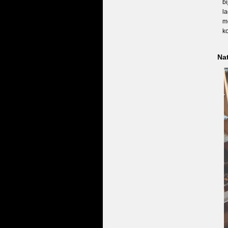
b
l
m
ko
Nat