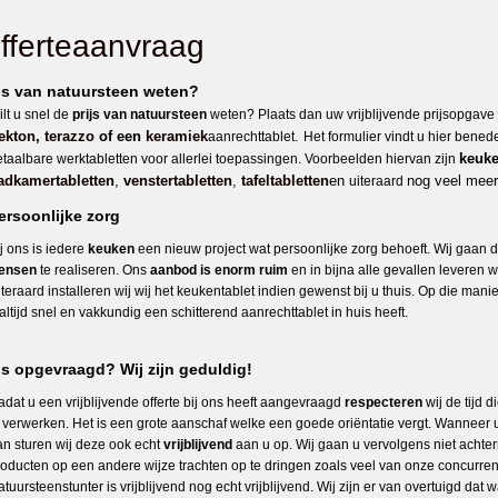
fferteaanvraag
ijs van natuursteen weten?
lt u snel de
prijs van natuursteen
weten? Plaats dan uw vrijblijvende prijsopgave
ekton
,
terazzo
of een
keramiek
.
aanrechttablet
Het formulier vindt u hier bene
keuke
etaalbare werktabletten voor allerlei toepassingen. Voorbeelden hiervan zijn
adkamertabletten
,
venstertabletten
,
tafeltabletten
en
nog veel meer
uiteraard
ersoonlijke zorg
j ons is iedere
keuken
een nieuw project wat persoonlijke zorg behoeft. Wij gaan da
ensen
te realiseren. Ons
aanbod is enorm ruim
en in bijna alle gevallen leveren 
teraard installeren wij wij het keukentablet indien gewenst bij u thuis. Op die mani
altijd snel en vakkundig een schitterend aanrechttablet in huis heeft.
js opgevraagd? Wij zijn geduldig!
dat u een vrijblijvende offerte bij ons heeft aangevraagd
respecteren
wij de tijd d
e verwerken. Het is een grote aanschaf welke een goede oriëntatie vergt. Wanneer 
an sturen wij deze ook echt
vrijblijvend
aan u op. Wij gaan u vervolgens niet achter
roducten op een andere wijze trachten op te dringen zoals veel van onze concurren
tuursteenstunter is vrijblijvend nog echt vrijblijvend. Wij zijn er van overtuigd da