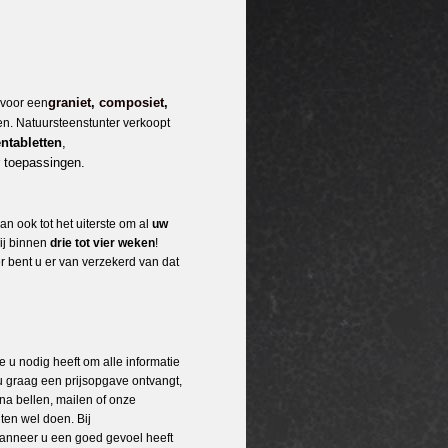
graniet
,
composiet
,
 voor een
den. Natuursteenstunter verkoopt
ntabletten
,
 toepassingen.
n ook tot het uiterste om al
uw
wij binnen
drie tot vier weken
!
er bent u er van verzekerd van dat
ie u nodig heeft om alle informatie
u graag een prijsopgave ontvangt,
na bellen, mailen of onze
ten wel doen. Bij
t wanneer u een goed gevoel heeft