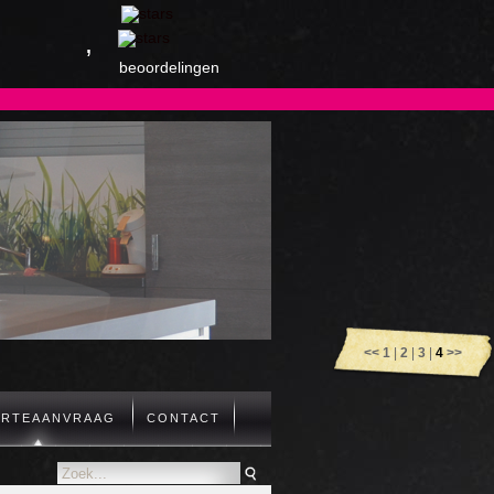
,
beoordelingen
<<
1
|
2
|
3
|
4
>>
ERTEAANVRAAG
CONTACT