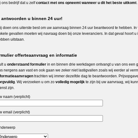
j ons bedrijf dat u zelf
contact met ons opneemt wanneer u dit het beste uitkomt
.
j antwoorden u binnen 24 uur!
j doen ons uiterste best om uw aanvraag binnen 24 uur beantwoord te hebben. In vri
kele gevallen moeten wij navraag doen bij onze leveranciers. In dat geval hoort u i
ebben uitstaan.
mulier offerteaanvraag en informatie
ult u
onderstaand formulier
in en binnen drie werkdagen ontvangt u van ons een 
us nergens aan vast en ook gaan we zeker niet lastigvallen zoals wij eerder al ver
nformatieaanvragen
trachten wij immer dezelfde dag te beantwoorden. Prijsopgave
orgvuldig
. Wij verzoeken u om zo
volledig mogelijk
te zijn bij uw aanvraag, wij ku
enst zijn.
w naam (verplicht)
 email (verplicht)
nderwerp