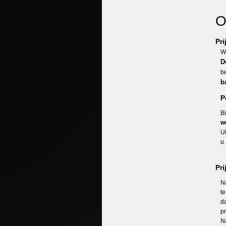
O
Pr
Wi
D
b
b
P
Bi
w
Ui
u 
Pri
Na
t
d
p
Na