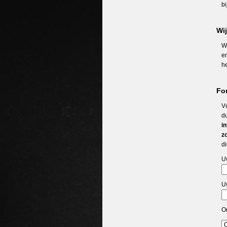
bi
Wi
Wi
en
h
For
V
d
i
z
di
U
Uw
O