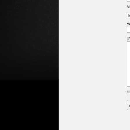
M
A
U
H